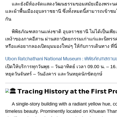
และยังมีห้องจัดแสดงวัฒนธรรมขอมสมัยเมืองพระนคร
และผ้าพื้นเมืองอุบลราชธานี ซึ่งทั้งหมดนี้สามารถเข้าชม
กัน
พิพิธภัณฑสถานแห่งชาติ อุบลราชธานี ไม่ได้เป็นเพียงแค
เหง้าของภาคอีสาน ผ่านสถาปัตยกรรมเก่าแก่และนิทรรศกา
หรือแค่อยากลองเปิดมุมมองใหม่ๆ ให้กับการเดินทาง ที่นี่จ
Ubon Ratchathani National Museum : พิพิธภัณฑสถานแห
เปิดให้บริการทุกวันพุธ – วันอาทิตย์ เวลา 09.00 น. – 16
หยุดวันจันทร์ – วันอังคาร และวันหยุดนักขัตฤกษ์
𝗧𝗿𝗮𝗰𝗶𝗻𝗴 𝗛𝗶𝘀𝘁𝗼𝗿𝘆 𝗮𝘁 𝘁𝗵𝗲 𝗙𝗶𝗿𝘀𝘁 𝗣
A single-story building with a radiant yellow hue, con
timeless beauty. Prominently located on Khuean Thani