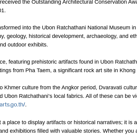
 received the Outstanding Architectural Conservation Aw
01.
ransformed into the Ubon Ratchathani National Museum in
hy, geology, historical development, archaeology, and et
and outdoor exhibits.
, featuring prehistoric artifacts found in Ubon Ratchat
tings from Pha Taem, a significant rock art site in Khong
 Khmer culture from the Angkor period, Dvaravati cultur
d Ubon Ratchathani’s local fabrics. All of these can be v
.
rts.go.th/
ace to display artifacts or historical narratives; it is 
and exhibitions filled with valuable stories. Whether you 