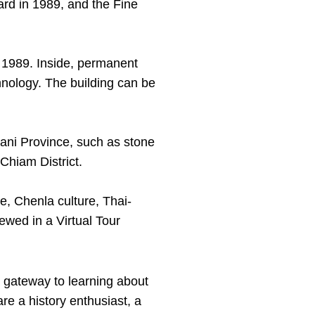
ard in 1989, and the Fine
 1989. Inside, permanent
hnology. The building can be
hani Province, such as stone
 Chiam District.
e, Chenla culture, Thai-
iewed in a Virtual Tour
a gateway to learning about
are a history enthusiast, a