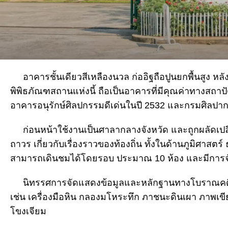
อาคารชั้นเดียวสีเหลืองนวล ก่ออิฐถือปูนยกพื้นสูง หล
พิพิธภัณฑสถานแห่งนี้ ถือเป็นอาคารที่มีคุณค่าทางสถา
อาคารอนุรักษ์ศิลปกรรมดีเด่นในปี 2532 และกรมศิลปาก
ก่อนหน้าใช้งานเป็นศาลากลางจังหวัด และถูกผลัดเปลี่
ถาวร เกี่ยวกับเรื่องราวของท้องถิ่น ทั้งในด้านภูมิศาส
สามารถเดินชมได้โดยรอบ ประมาณ 10 ห้อง และมีกา
นิทรรศการจัดแสดงข้อมูลและหลักฐานทางโบราณคดี จะไ
เช่น เครื่องมือหิน กลองมโหระทึก ภาชนะดินเผา ภาพเข
โขงเจียม