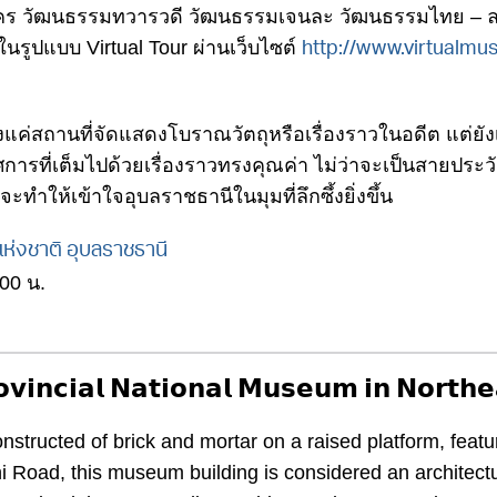
 วัฒนธรรมทวารวดี วัฒนธรรมเจนละ วัฒนธรรมไทย – ลาว
ในรูปแบบ Virtual Tour ผ่านเว็บไซต์
http://www.virtualmus
่สถานที่จัดแสดงโบราณวัตถุหรือเรื่องราวในอดีต แต่ยังเป
รที่เต็มไปด้วยเรื่องราวทรงคุณค่า ไม่ว่าจะเป็นสายประว
ะทำให้เข้าใจอุบลราชธานีในมุมที่ลึกซึ้งยิ่งขึ้น
่งชาติ อุบลราชธานี
.00 น.
𝗼𝘃𝗶𝗻𝗰𝗶𝗮𝗹 𝗡𝗮𝘁𝗶𝗼𝗻𝗮𝗹 𝗠𝘂𝘀𝗲𝘂𝗺 𝗶𝗻 𝗡𝗼𝗿𝘁𝗵𝗲
structed of brick and mortar on a raised platform, featu
 Road, this museum building is considered an architectu