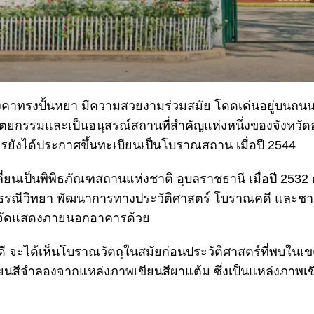
ังคาทรงปั้นหยา มีความสวยงามร่วมสมัย โดดเด่นอยู่บนถนน
ปัตยกรรมและเป็นอนุสรณ์สถานที่สำคัญแห่งหนึ่งของจังหวัดอ
รยังได้ประกาศขึ้นทะเบียนเป็นโบราณสถาน เมื่อปี 2544
ยนเป็นพิพิธภัณฑสถานแห่งชาติ อุบลราชธานี เมื่อปี 253
ตร์ ธรณีวิทยา พัฒนาการทางประวัติศาสตร์ โบราณคดี และชาต
รจัดแสดงภายนอกอาคารด้วย
ด้เห็นโบราณวัตถุในสมัยก่อนประวัติศาสตร์ที่พบในเขต
ียนสีจำลองจากแหล่งภาพเขียนสีผาแต้ม ซึ่งเป็นแหล่งภาพเ