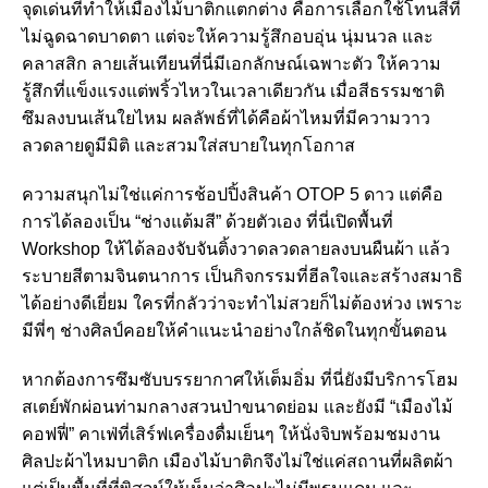
จุดเด่นที่ทำให้เมืองไม้บาติกแตกต่าง คือการเลือกใช้โทนสีที่
ไม่ฉูดฉาดบาดตา แต่จะให้ความรู้สึกอบอุ่น นุ่มนวล และ
คลาสสิก ลายเส้นเทียนที่นี่มีเอกลักษณ์เฉพาะตัว ให้ความ
รู้สึกที่แข็งแรงแต่พริ้วไหวในเวลาเดียวกัน เมื่อสีธรรมชาติ
ซึมลงบนเส้นใยไหม ผลลัพธ์ที่ได้คือผ้าไหมที่มีความวาว
ลวดลายดูมีมิติ และสวมใส่สบายในทุกโอกาส
ความสนุกไม่ใช่แค่การช้อปปิ้งสินค้า OTOP 5 ดาว แต่คือ
การได้ลองเป็น “ช่างแต้มสี” ด้วยตัวเอง ที่นี่เปิดพื้นที่
Workshop ให้ได้ลองจับจันติ้งวาดลวดลายลงบนผืนผ้า แล้ว
ระบายสีตามจินตนาการ เป็นกิจกรรมที่ฮีลใจและสร้างสมาธิ
ได้อย่างดีเยี่ยม ใครที่กลัวว่าจะทำไม่สวยก็ไม่ต้องห่วง เพราะ
มีพี่ๆ ช่างศิลป์คอยให้คำแนะนำอย่างใกล้ชิดในทุกขั้นตอน
หากต้องการซึมซับบรรยากาศให้เต็มอิ่ม ที่นี่ยังมีบริการโฮม
สเตย์พักผ่อนท่ามกลางสวนป่าขนาดย่อม และยังมี “เมืองไม้
คอฟฟี่” คาเฟ่ที่เสิร์ฟเครื่องดื่มเย็นๆ ให้นั่งจิบพร้อมชมงาน
ศิลปะผ้าไหมบาติก เมืองไม้บาติกจึงไม่ใช่แค่สถานที่ผลิตผ้า