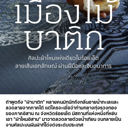
ถ้าพูดถึง “ผ้าบาติก” หลายคนมักนึกถึงกลิ่นอายน้ำทะเลและ
ลวดลายจากภาคใต้ แต่ใครจะเชื่อว่าท่ามกลางทุ่งรวงทอง
ของภาคอีสาน ณ จังหวัดร้อยเอ็ด มีสถานที่แห่งหนึ่งที่หยิบ
เอา “ผ้าไหมอีสาน” มาวาดลวดลายด้วยน้ำเทียน จนกลายเป็น
งานศิลปะบนผืนผ้าที่โด่งดังระดับประเทศ