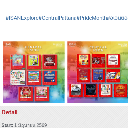
__
#ISANExplore
#CentralPattana
#PrideMonth
#อีเวนต์อ
Detail
Start:
1 มิถุนายน 2569