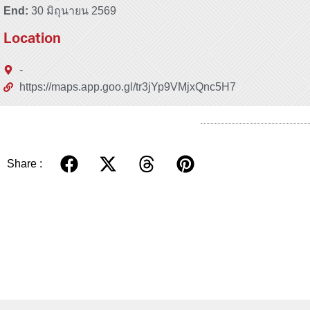
End:
30 มิถุนายน 2569
Location
-
https://maps.app.goo.gl/tr3jYp9VMjxQnc5H7
Share :