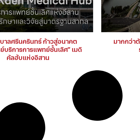
าลศรีนครินทร์ ก้าวสู่อนาคต
มากกว่าตัว
นย์บริการการแพทย์ชั้นเลิศ” เมดิ
คัลฮับแห่งอีสาน