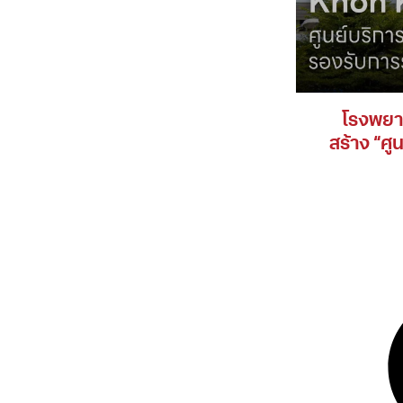
โรงพยาบ
สร้าง “ศู